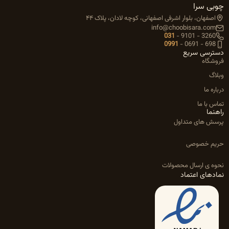
چوبی سرا
اصفهان، بلوار اشرفی اصفهانی، کوچه لادان، پلاک ۴۴
info@choobisara.com
031
-
9101
-
3260
0991
-
0691
-
698
دسترسی سریع
فروشگاه
وبلاگ
درباره ما
تماس با ما
راهنما
پرسش های متداول
حریم خصوصی
نحوه ی ارسال محصولات
نمادهای اعتماد